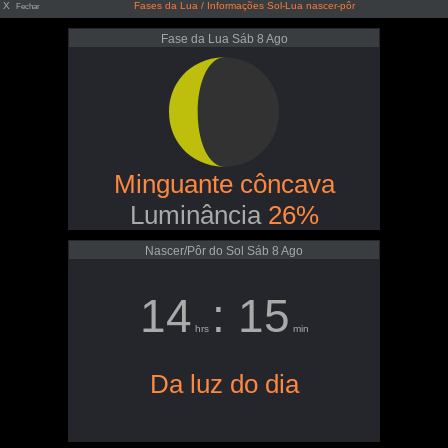
X
Fases da Lua / Informações Sol-Lua nascer-pôr
Fechar
Fase da Lua Sáb 8 Ago
Minguante côncava
Luminância
26%
Nascer/Pôr do Sol Sáb 8 Ago
14
: 15
hrs
min
Da luz do dia